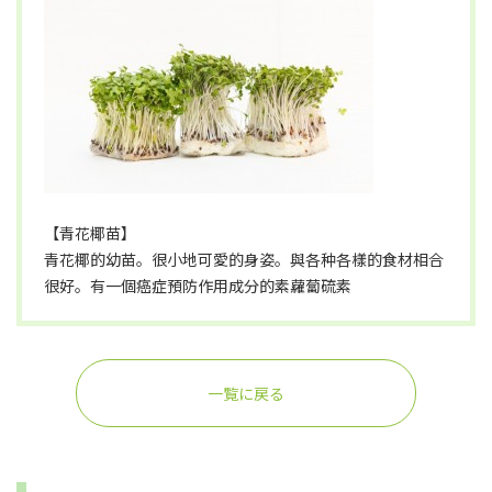
【青花椰苗】
青花椰的幼苗。很小地可愛的身姿。與各种各樣的食材相合
很好。有一個癌症預防作用成分的素蘿蔔硫素
一覧に戻る