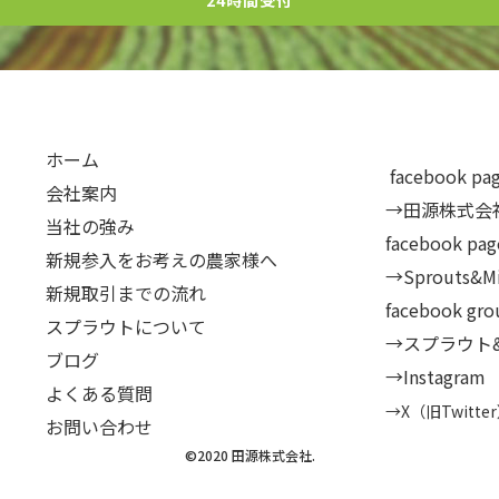
24時間受付
ホーム
facebook pa
会社案内
→
田源株式会社 T
当社の強み
facebook pag
新規参入をお考えの農家様へ
→Sprouts&Mi
新規取引までの流れ
facebook 
スプラウトについて
→スプラウト
ブログ
→Instagram
よくある質問
→X（旧Twitte
お問い合わせ
©️2020 田源株式会社.