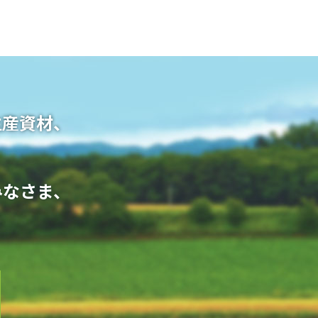
生産資材、
。
みなさま、